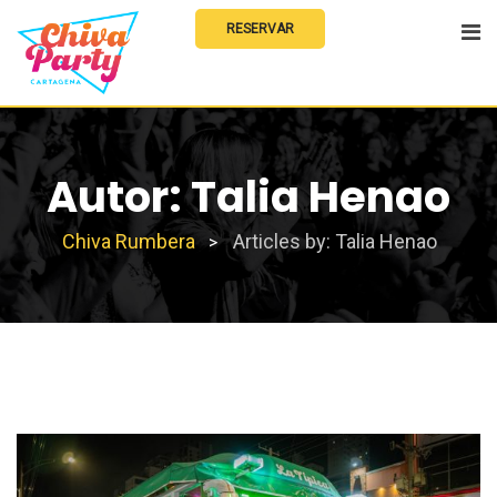
Skip
RESERVAR
to
content
Autor:
Talia Henao
Chiva Rumbera
Articles by: Talia Henao
>