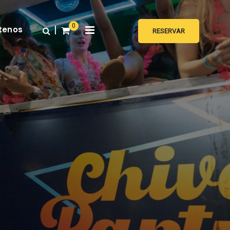
x
0
|
tenos
RESERVAR