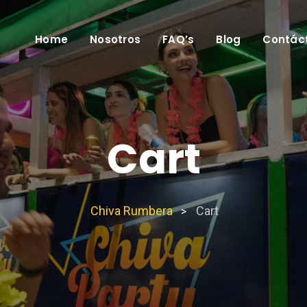
Home
Nosotros
FAQ’s
Blog
Contác
Cart
Chiva Rumbera
Cart
>