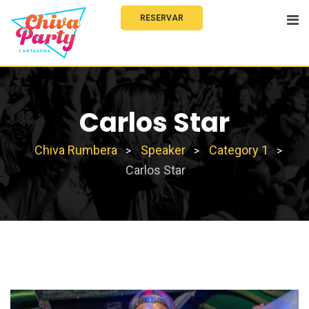
RESERVAR
Carlos Star
Chiva Rumbera
Speaker
Category 1
>
>
>
Carlos Star